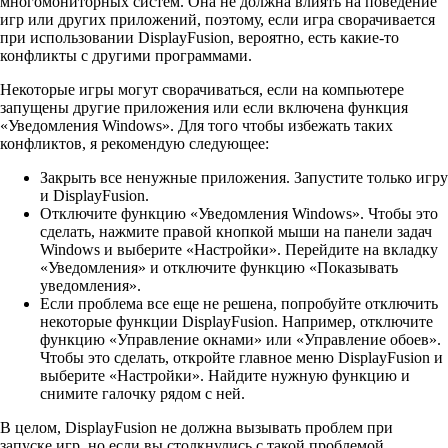
многомониторных систем. Она не должна влиять на поведение
игр или других приложений, поэтому, если игра сворачивается
при использовании DisplayFusion, вероятно, есть какие-то
конфликты с другими программами.
Некоторые игры могут сворачиваться, если на компьютере
запущены другие приложения или если включена функция
«Уведомления Windows». Для того чтобы избежать таких
конфликтов, я рекомендую следующее:
Закрыть все ненужные приложения. Запустите только игру
и DisplayFusion.
Отключите функцию «Уведомления Windows». Чтобы это
сделать, нажмите правой кнопкой мыши на панели задач
Windows и выберите «Настройки». Перейдите на вкладку
«Уведомления» и отключите функцию «Показывать
уведомления».
Если проблема все еще не решена, попробуйте отключить
некоторые функции DisplayFusion. Например, отключите
функцию «Управление окнами» или «Управление обоев».
Чтобы это сделать, откройте главное меню DisplayFusion и
выберите «Настройки». Найдите нужную функцию и
снимите галочку рядом с ней.
В целом, DisplayFusion не должна вызывать проблем при
запуске игр, но если вы столкнулись с такой проблемой,