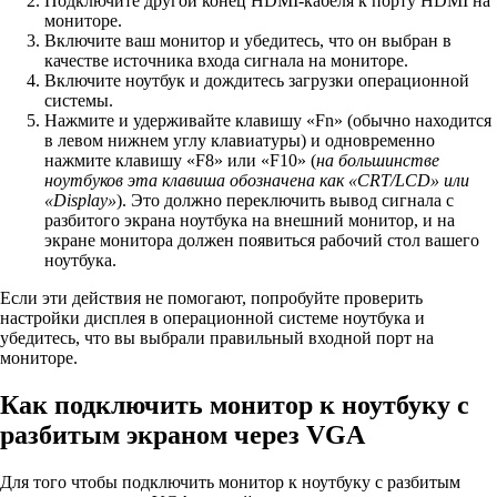
Подключите другой конец HDMI-кабеля к порту HDMI на
мониторе.
Включите ваш монитор и убедитесь, что он выбран в
качестве источника входа сигнала на мониторе.
Включите ноутбук и дождитесь загрузки операционной
системы.
Нажмите и удерживайте клавишу «Fn» (обычно находится
в левом нижнем углу клавиатуры) и одновременно
нажмите клавишу «F8» или «F10» (
на большинстве
ноутбуков эта клавиша обозначена как «CRT/LCD» или
«Display»
). Это должно переключить вывод сигнала с
разбитого экрана ноутбука на внешний монитор, и на
экране монитора должен появиться рабочий стол вашего
ноутбука.
Если эти действия не помогают, попробуйте проверить
настройки дисплея в операционной системе ноутбука и
убедитесь, что вы выбрали правильный входной порт на
мониторе.
Как подключить монитор к ноутбуку с
разбитым экраном через VGA
Для того чтобы подключить монитор к ноутбуку с разбитым