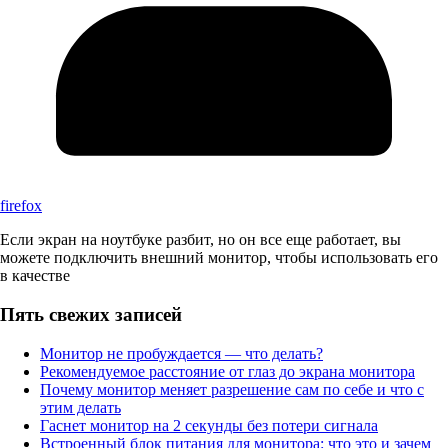
firefox
Если экран на ноутбуке разбит, но он все еще работает, вы
можете подключить внешний монитор, чтобы использовать его
в качестве
Пять свежих записей
Монитор не пробуждается — что делать?
Рекомендуемое расстояние от глаз до экрана монитора
Почему монитор меняет разрешение сам по себе и что с
этим делать
Гаснет монитор на 2 секунды без потери сигнала
Встроенный блок питания для монитора: что это и зачем