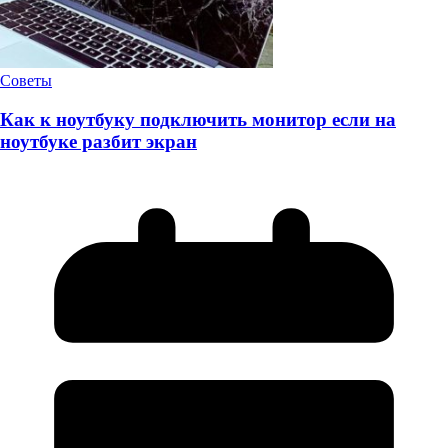
Советы
Как к ноутбуку подключить монитор если на
ноутбуке разбит экран