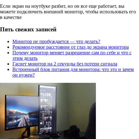
Если экран на ноутбуке разбит, но он все еще работает, вы
можете подключить внешний монитор, чтобы использовать его
в качестве
Пять свежих записей
Монитор не пробуждается — что делать?
Рекомендуемое расстояние от глаз до экрана монитора
Почему монитор меняет разрешение сам по себе и что с
этим делать
Гаснет монитор на 2 секунды без потери сигнала
Встроенный блок питания для монитора: что это и зачем
он нужен?