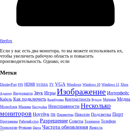
firefox
Если у вас есть два монитора, то вы можете использовать их,
чтобы увеличить рабочую область и повысить
производительность. Однако, если
Метки
VGA
HDMI
Windows
DisplayPort
TV
Windows 10
Windows 11
Xbox
FPS
NVIDIA
Изображение
Игры
Звук
Интерфейс
Видеокарта
Адаптер
Как подключить
Медиа
Кабель
Контрастность
Матрица
Калибровка
Курсор
Несколько
Неисправности
Моноблок
Мышка
Настройка
мониторов
Порт
Ноутбук
Пиксели
Подсветка
ПК
Параметры
Разрешение
Советы
Телефон
Программы
Рабочий стол
Телевизор
Частота обновления
Яркость
Технологии
Функции
Цвета