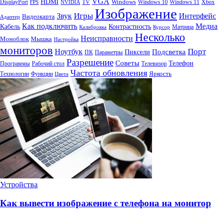
VGA
HDMI
Windows
DisplayPort
TV
Windows 10
Windows 11
Xbox
FPS
NVIDIA
Изображение
Игры
Звук
Интерфейс
Видеокарта
Адаптер
Как подключить
Медиа
Кабель
Контрастность
Матрица
Калибровка
Курсор
Несколько
Неисправности
Моноблок
Мышка
Настройка
мониторов
Порт
Ноутбук
Пиксели
Подсветка
ПК
Параметры
Разрешение
Советы
Телефон
Программы
Рабочий стол
Телевизор
Частота обновления
Яркость
Технологии
Функции
Цвета
Устройства
Как вывести изображение с телефона на монитор