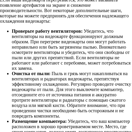
появление артефактов на экране и снижение
производительности. Вот некоторые дополнительные шаги,
которые вы можете предпринять для обеспечения надлежащего
охлаждения видеокарты:
Проверьте работу вентиляторов:
Убедитесь, что
вентиляторы на видеокарте функционируют должным
образом. При перегреве видеокарты они могут работать
неправильно или быть загрязнены пылью. Внимательно
осмотрите вентиляторы и убедитесь, что они свободны от
пыли или других препятствий. Если вентиляторы не
работают или работают с перебоями, может потребоваться
их замена.
Очистка от пыли:
Пыль и грязь могут накапливаться на
вентиляторах и радиаторах видеокарты, препятствуя
эффективному охлаждению. Регулярно проводите очистку
видеокарты от пыли. Для этого выключите компьютер,
отсоедините его от источника питания и аккуратно
протрите вентиляторы и радиаторы с помощью сжатого
воздуха или мягкой кисти. Обратите внимание, что при
проведении чистки необходимо быть осторожным и не
повредить компоненты.
Размещение компьютера:
Убедитесь, что ваш компьютер
расположен в хорошо проветриваемом месте. Место, где
стоит компьютер, должно иметь достаточное пространство