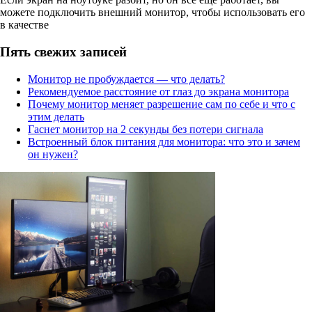
можете подключить внешний монитор, чтобы использовать его
в качестве
Пять свежих записей
Монитор не пробуждается — что делать?
Рекомендуемое расстояние от глаз до экрана монитора
Почему монитор меняет разрешение сам по себе и что с
этим делать
Гаснет монитор на 2 секунды без потери сигнала
Встроенный блок питания для монитора: что это и зачем
он нужен?