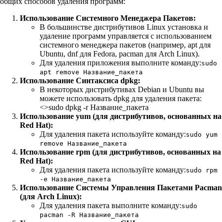
общих способов удаления программ:
Использование Системного Менеджера Пакетов:
В большинстве дистрибутивов Linux установка и
удаление программ управляется с использованием
системного менеджера пакетов (например, apt для
Ubuntu, dnf для Fedora, pacman для Arch Linux).
Для удаления приложения выполните команду:
sudo
apt remove Название_пакета
Использование Синтаксиса dpkg:
В некоторых дистрибутивах Debian и Ubuntu вы
можете использовать dpkg для удаления пакета:
<>sudo dpkg -r Название_пакета
Использование yum (для дистрибутивов, основанных на
Red Hat):
Для удаления пакета используйте команду:
sudo yum
remove Название_пакета
Использование rpm (для дистрибутивов, основанных на
Red Hat):
Для удаления пакета используйте команду:
sudo rpm
-e Название_пакета
Использование Системы Управления Пакетами Pacman
(для Arch Linux):
Для удаления пакета выполните команду:
sudo
pacman -R Название_пакета