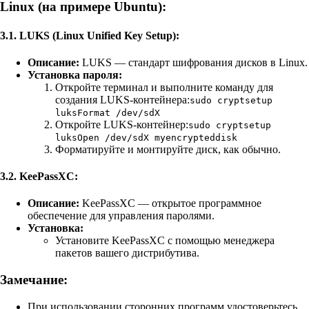
Linux (на примере Ubuntu):
3.1.
LUKS (Linux Unified Key Setup):
Описание:
LUKS — стандарт шифрования дисков в Linux.
Установка пароля:
Откройте терминал и выполните команду для
создания LUKS-контейнера:
sudo cryptsetup
luksFormat /dev/sdX
Откройте LUKS-контейнер:
sudo cryptsetup
luksOpen /dev/sdX myencrypteddisk
Форматируйте и монтируйте диск, как обычно.
3.2.
KeePassXC:
Описание:
KeePassXC — открытое программное
обеспечение для управления паролями.
Установка:
Установите KeePassXC с помощью менеджера
пакетов вашего дистрибутива.
Замечание:
При использовании сторонних программ удостоверьтесь,