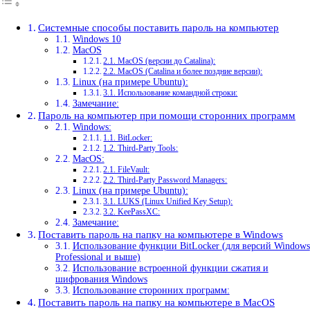
Системные способы поставить пароль на компьютер
Windows 10
MacOS
2.1. MacOS (версии до Catalina):
2.2. MacOS (Catalina и более поздние версии):
Linux (на примере Ubuntu):
3.1. Использование командной строки:
Замечание:
Пароль на компьютер при помощи сторонних программ
Windows:
1.1. BitLocker:
1.2. Third-Party Tools:
MacOS:
2.1. FileVault:
2.2. Third-Party Password Managers:
Linux (на примере Ubuntu):
3.1. LUKS (Linux Unified Key Setup):
3.2. KeePassXC:
Замечание:
Поставить пароль на папку на компьютере в Windows
Использование функции BitLocker (для версий Windows
Professional и выше)
Использование встроенной функции сжатия и
шифрования Windows
Использование сторонних программ:
Поставить пароль на папку на компьютере в MacOS