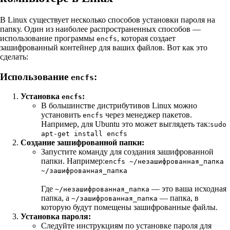
В Linux существует несколько способов установки пароля на
папку. Один из наиболее распространенных способов —
использование программы
, которая создает
encfs
зашифрованный контейнер для ваших файлов. Вот как это
сделать:
Использование
:
encfs
Установка
:
encfs
В большинстве дистрибутивов Linux можно
установить
через менеджер пакетов.
encfs
Например, для Ubuntu это может выглядеть так:
sudo
apt-get install encfs
Создание зашифрованной папки:
Запустите команду для создания зашифрованной
папки. Например:
encfs ~/незашифрованная_папка
~/зашифрованная_папка
Где
— это ваша исходная
~/незашифрованная_папка
папка, а
— папка, в
~/зашифрованная_папка
которую будут помещены зашифрованные файлы.
Установка пароля:
Следуйте инструкциям по установке пароля для